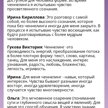
доступной для человека форме. Во время
ченнелинга я испытываю чувство
просветленного сознания.
Ирина Кириллова
: Это разговор с самой
собой, но более высокого сознания, которое
пока без ченнелинга иногда для меня закрыто. В
процессе я испытываю чувство восхищения, как
будто разговариваешь с более мудрым
человеком.
Гукова Виктория
: Ченнелинг -это
проводимость энергий, преобразование потока
в более плотную форму: текст, слово, картина,
танец. Для меня это наслаждение, интерес
узнавания, радость, любовь, блаженство,
легкость, игривость.
Ирина
: Для меня ченнелинг - навык, который
интересен. Чувства бывают разными иногда
восторг, иногда удовлетворение, иногда
случается чувство многомерности.
Ольга
: Это мгновенное озарение (понимание
сути и глубинного смысла вещей и явлений). Для
меня это способ обучения. Я чувствую знание.