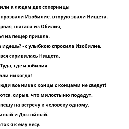
или к людям две соперницы
 прозвали Изобилие, вторую звали Нищета.
ервая, шагала из Обилия,
ая из пещер пришла.
а идешь? - с улыбкою спросила Изобилие.
 - вся скривилась Нищета,
 Туда, где изобилия
нали никогда!
люди все никак концы с концами не сведут!
ются, сирые, что милостыню подадут.
 спешу на встречу к человеку одному.
мный и Достойный.
ток я к ему несу.