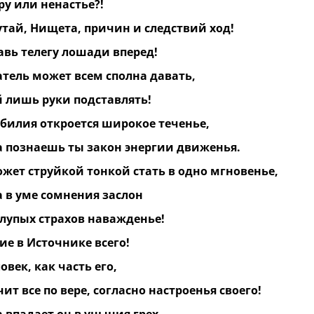
ру или ненастье?!
утай, Нищета, причин и следствий ход!
авь телегу лошади вперед!
атель может всем сполна давать,
й лишь руки подставлять!
обилия откроется широкое теченье,
а познаешь ты закон энергии движенья.
ожет струйкой тонкой стать в одно мгновенье,
а в уме сомнения заслон
глупых страхов наважденье!
ие в Источнике всего!
овек, как часть его,
ит все по вере, согласно настроенья своего!