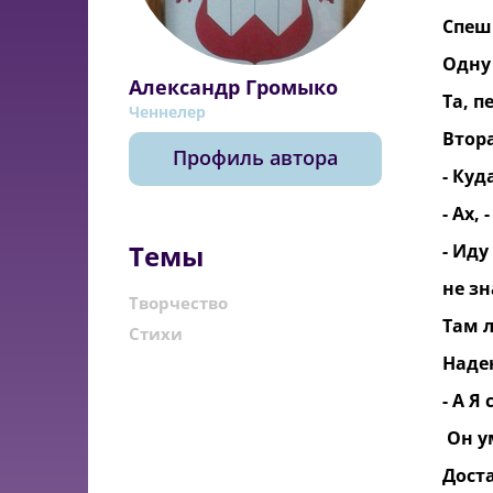
Спеш
Одну
Александр Громыко
Та, п
Ченнелер
Втор
Профиль автора
- Куд
- Ах,
Темы
- Иду
не з
Творчество
Там 
Стихи
Наде
- А Я
Он у
Доста