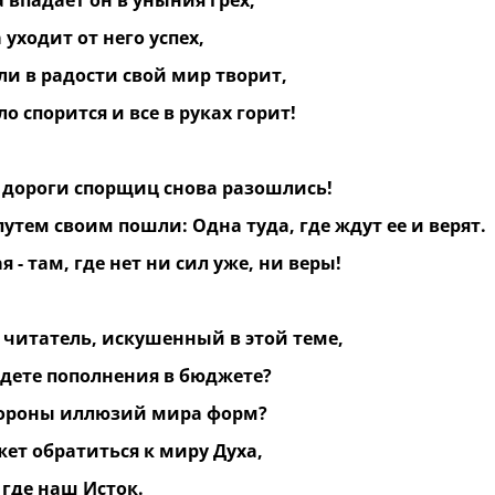
 впадает он в уныния грех,
 уходит от него успех,
ли в радости свой мир творит,
ло спорится и все в руках горит!
т дороги спорщиц снова разошлись!
утем своим пошли: Одна туда, где ждут ее и верят.
я - там, где нет ни сил уже, ни веры!
 читатель, искушенный в этой теме,
ждете пополнения в бюджете?
тороны иллюзий мира форм?
ет обратиться к миру Духа,
 где наш Исток.