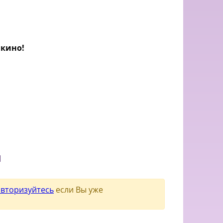
 кино!
и
авторизуйтесь
если Вы уже