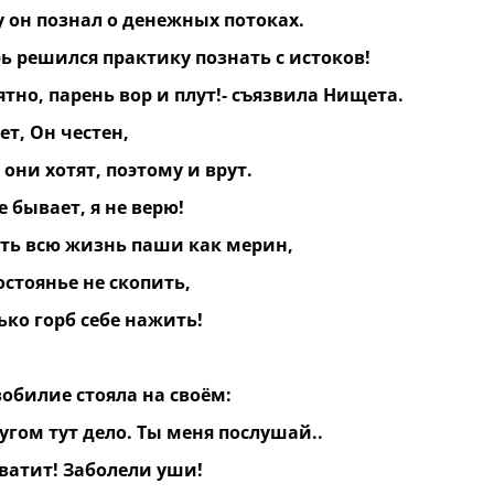
у он познал о денежных потоках.
ь решился практику познать с истоков!
ятно, парень вор и плут!- съязвила Нищета.
нет, Он честен,
я они хотят, поэтому и врут.
е бывает, я не верю!
оть всю жизнь паши как мерин,
остоянье не скопить,
ько горб себе нажить!
зобилие стояла на своём:
ругом тут дело. Ты меня послушай..
хватит! Заболели уши!