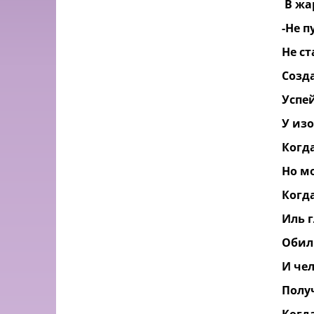
В жа
-Не п
Не ст
Созд
Успе
У из
Когд
Но м
Когд
Иль 
Обил
И чел
Получ