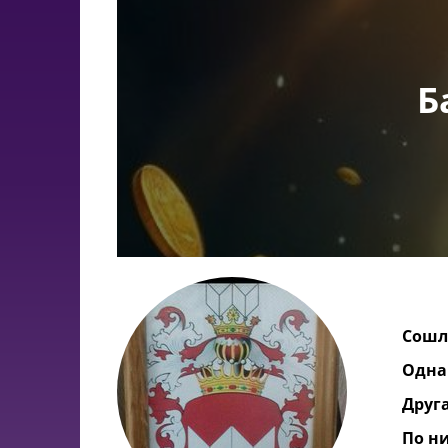
Б
Сошл
Одна
Друга
По н