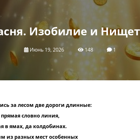
асня. Изобилие и Нищет
Июнь 19, 2026
148
1
ись за лесом две дороги длинные:
 прямая словно линия,
я в ямах, да колдобинах.
им из разных мест особенных