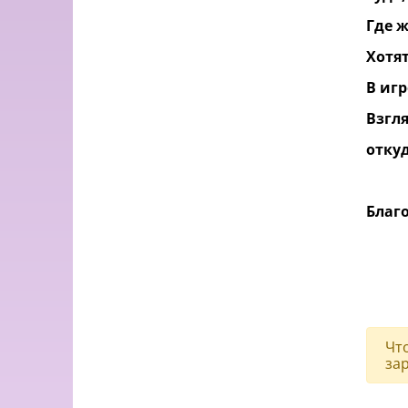
Где ж
Хотят
В игр
Взгля
откуд
Благ
Чт
за