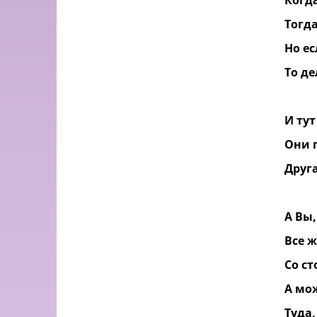
Когда
Тогда
Но ес
То де
И ту
Они п
Друга
А Вы,
Все 
Со с
А мож
Туда,