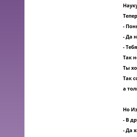
Наук
Тепер
- Пон
- Да 
- Теб
Так н
Ты х
Так с
а тол
Но И
- В д
- Да 