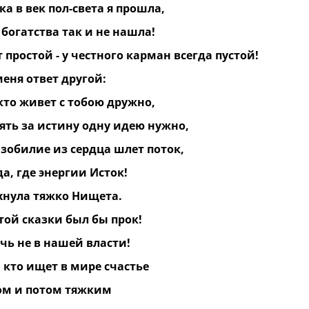
ка в век пол-света я прошла,
 богатства так и не нашла!
 простой - у честного карман всегда пустой!
 меня ответ другой:
кто живет с тобою дружно,
ять за истину одну идею нужно,
изобилие из сердца шлет поток,
а, где энергии Исток!
хнула тяжко Нищета.
этой сказки был бы прок!
чь не в нашей власти!
 кто ищет в мире счастье
ом и потом тяжким