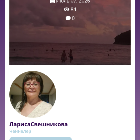
Июль 07, 2026
84
0
ЛарисаСвешникова
Ченнелер