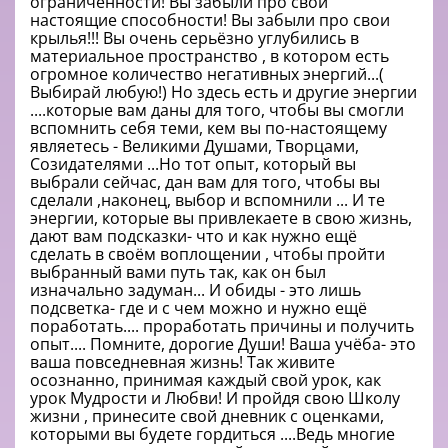
ограниченности! Вы забыли про свои
настоящие способности! Вы забыли про свои
крылья!!! Вы очень серьёзно углубились в
материальное пространство , в котором есть
огромное количество негативных энергий...(
Выбирай любую!) Но здесь есть и другие энергии
....которые вам даны для того, чтобы вы смогли
вспомнить себя теми, кем вы по-настоящему
являетесь - Великими Душами, Творцами,
Созидателями ...Но тот опыт, который вы
выбрали сейчас, дан вам для того, чтобы вы
сделали ,наконец, выбор и вспомнили ... И те
энергии, которые вы привлекаете в свою жизнь,
дают вам подсказки- что и как нужно ещё
сделать в своём воплощении , чтобы пройти
выбранный вами путь так, как он был
изначально задуман... И обиды - это лишь
подсветка- где и с чем можно и нужно ещё
поработать.... проработать причины и получить
опыт.... Помните, дорогие Души! Ваша учёба- это
ваша повседневная жизнь! Так живите
осознанно, принимая каждый свой урок, как
урок Мудрости и Любви! И пройдя свою Школу
жизни , принесите свой дневник с оценками,
которыми вы будете гордиться ....Ведь многие