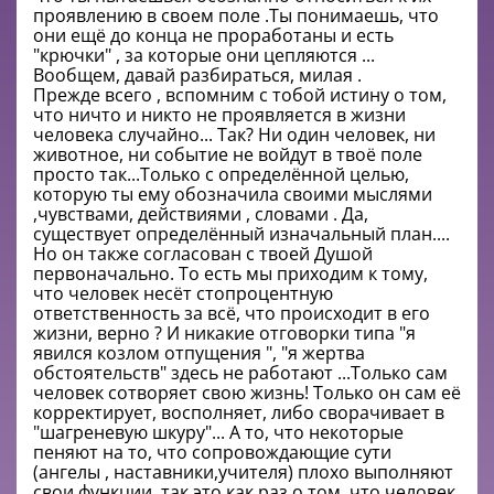
проявлению в своем поле .Ты понимаешь, что
они ещё до конца не проработаны и есть
"крючки" , за которые они цепляются ...
Вообщем, давай разбираться, милая .
Прежде всего , вспомним с тобой истину о том,
что ничто и никто не проявляется в жизни
человека случайно... Так? Ни один человек, ни
животное, ни событие не войдут в твоё поле
просто так...Только с определённой целью,
которую ты ему обозначила своими мыслями
,чувствами, действиями , словами . Да,
существует определённый изначальный план....
Но он также согласован с твоей Душой
первоначально. То есть мы приходим к тому,
что человек несёт стопроцентную
ответственность за всё, что происходит в его
жизни, верно ? И никакие отговорки типа "я
явился козлом отпущения ", "я жертва
обстоятельств" здесь не работают ...Только сам
человек сотворяет свою жизнь! Только он сам её
корректирует, восполняет, либо сворачивает в
"шагреневую шкуру"... А то, что некоторые
пеняют на то, что сопровождающие сути
(ангелы , наставники,учителя) плохо выполняют
свои функции, так это как раз о том, что человек