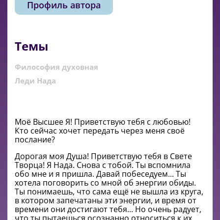
Профиль автора
Темы
Философия духовная
Леди Нада
Моё Высшее Я! Приветствую тебя с любовью!
Кто сейчас хочет передать через меня своё
послание?
Дорогая моя Душа! Приветствую тебя в Свете
Творца! Я Нада. Снова с тобой. Ты вспомнила
обо мне и я пришла. Давай побеседуем... Ты
хотела поговорить со мной об энергии обиды.
Ты понимаешь, что сама ещё не вышла из круга,
в котором запечатаны эти энергии, и время от
времени они достигают тебя... Но очень радует,
что ты пытаешься осознанно относиться к их