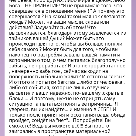
человека, либо других, либо мира в целом, либо
Бога... НЕ ПРИНЯТИЕ! "Я не принимаю того, что
совершается в отношении меня ! " А почему это
совершается ? На какой такой маячок слетаются
обиды? Может, на ваши мысли, слова или
действия? Задумайтесь об этом! Что
высвечивается, благодаря этому ,извлекается из
тайников вашей Души? Может быть это
происходит для того, чтобы вы больше поняли
себя самого ? Может быть для того, чтобы вы
наконец-то разгребли завалы вашей памяти и
вспомнили о том, о чём пытались благополучно
забыть, не проработав? И это непроработанное
, намеренно забытое , сейчас выходит на
поверхность и больно жалит? И оттого и слёзы?
И оттого и попытки бегства ...либо от человека ,
либо от события, которые лишь озвучили,
высветили ваши надежно, по- вашему ,скрытые
блоки.... И поэтому, нужно не отрицать саму
ситуацию , а пытаться понять её причины... Я
уверена, вы их найдёте... и именно в СЕБЕ ! И
только после принятия и осознания ваша обида
пройдёт, сойдёт на "нет"... Попробуйте! Вы
сможете! Ведь вы можете всё!!! Вы просто
заигрались в пространстве материальной