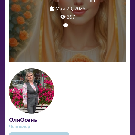
Май 23, 2026
357
1
ОляОсень
Ченнелер