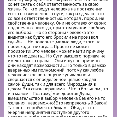
хочет снять с себя ответственность за свою
жизнь. Те , кто ведут человека на протяжении
всего его жизненного пути, как раз делают это
со всей ответственностью, которая , порой, не
свойственна человеку. Они не оставляют своих
подопечных никогда, при этом уважая свободу
его выбора... Но со стороны человека это
видится как будто его бросили на произвол
судьбы.... Но поверьте ,милые люди, этого не
происходит никогда... Просто не может
произойти! Это человек может найти причину
что-то не делать... Но Сути высшего порядка не
имеют такого права ....Они ищут не причины...
они находят возможности ...Но только в рамках
вверенных им полномочий, потому как любое
человеческое воплощение уникально и
свершается с определённой целью как для
самой Души, так и для всего Мироздания в
целом. Эта связь нерушима... Что в большом , то
и в малом... Поэтому, моя дорогая Душа,
вмешательство в выбор человека без его на то
желания, невозможно! Это непреложный Закон!
Так вот ...вернёмся к обидам... Обида - это
энергия непринятия поступков другого