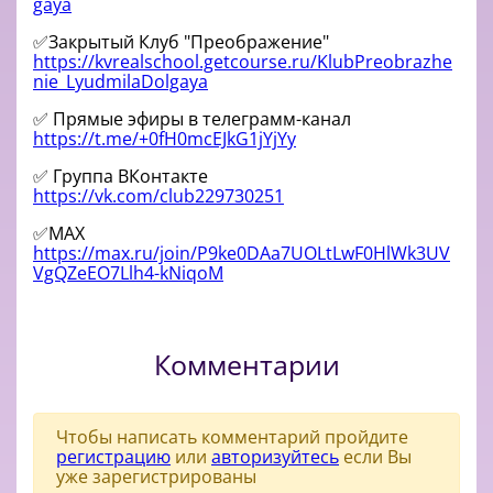
gaya
✅Закрытый Клуб "Преображение"
https://kvrealschool.getcourse.ru/KlubPreobrazhe
nie_LyudmilaDolgaya
✅ Прямые эфиры в телеграмм-канал
https://t.me/+0fH0mcEJkG1jYjYy
✅ Группа ВКонтакте
https://vk.com/club229730251
✅MAX
https://max.ru/join/P9ke0DAa7UOLtLwF0HlWk3UV
VgQZeEO7Llh4-kNiqoM
Комментарии
Чтобы написать комментарий пройдите
регистрацию
или
авторизуйтесь
если Вы
уже зарегистрированы