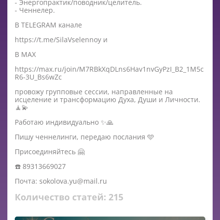
- Энергопрактик/поводник/целитель.
- Ченнелер.
В TELEGRAM канале
https://t.me/SilaVselennoy и
В MAX
https://max.ru/join/M7RBkXqDLns6Hav1nvGyPzI_B2_1M5c
R6-3U_Bs6wZc
провожу групповые сессии, направленные на
исцеление и трансформацию Духа, Души и Личности.
🧘💫
Работаю индивидуально ✨🙏
Пишу ченнелинги, передаю послания 🩵
Присоединяйтесь 🤗
☎️ 89313669027
Почта: sokolova.yu@mail.ru
Количество статей:
215