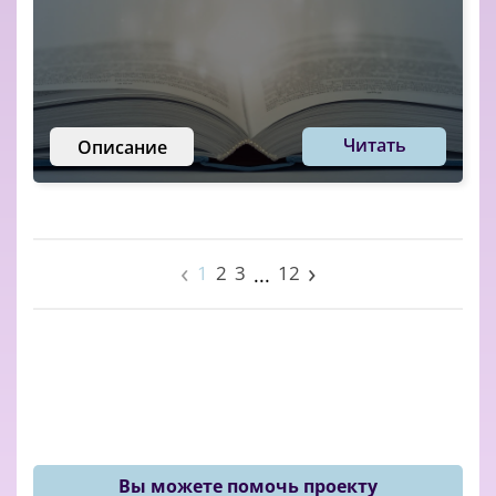
Читать
Описание
‹
›
1
2
3
12
...
Вы можете помочь проекту