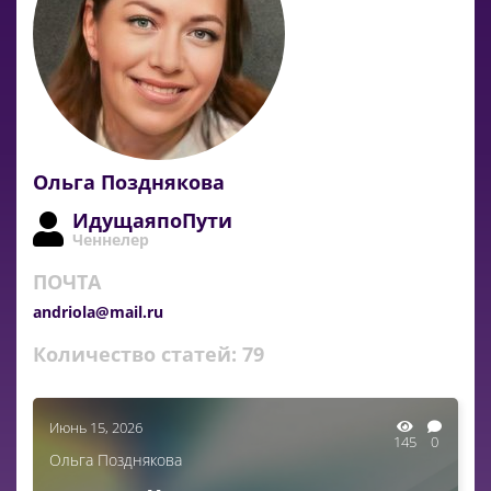
Ольга Позднякова
ИдущаяпоПути
Ченнелер
ПОЧТА
andriola@mail.ru
Количество статей:
79
Июнь 15, 2026
145
0
Ольга Позднякова