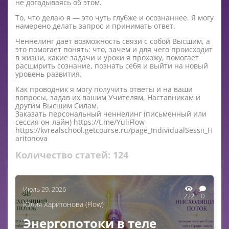
не догадываясь об этом.
То, что делаю я — это чуть глубже и осознаннее. Я могу
намерено делать запрос и принимать ответ.
Ченнелинг дает возможность связи с собой Высшим, а
это помогает понять: что, зачем и для чего происходит
в жизни, какие задачи и уроки я прохожу, помогает
расширить сознание, познать себя и выйти на новый
уровень развития.
Как проводник я могу получить ответы и на ваши
вопросы, задав их вашим Учителям, Наставникам и
другим Высшим Силам.
Заказать персональный ченнелинг (письменный или
сессия он-лайн) https://t.me/YuliFlow
https://kvrealschool.getcourse.ru/page_IndividualSessii_H
aritonova
Количество статей:
124
Июль 29, 2026
222
0
Юлия Харитонова (Flow)
Энергопотоки в теле