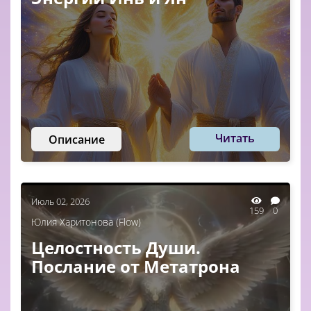
Читать
Описание
Июль 02, 2026
159
0
Юлия Харитонова (Flow)
Целостность Души.
Послание от Метатрона